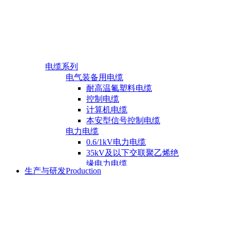
电缆系列
电气装备用电缆
耐高温氟塑料电缆
产品证书
控制电缆
电缆产品证书
计算机电缆
仪表产品证书
本安型信号控制电缆
电力电缆
0.6/1kV电力电缆
35kV及以下交联聚乙烯绝
缘电力电缆
生产与研发
Production
仪表系列
架空用电缆
特种电缆
产品说明
风力发电用电缆
压力表应用领域
矿用电缆
热电偶应用领域
射频电缆
热电阻应用领域
橡套电缆
双金属温度计应用领域