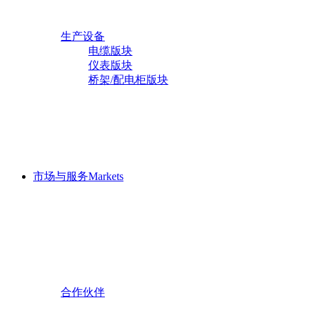
振动传感器
海上石油平台专用防爆电缆
工业热电偶
特种耐高低温耐高压扁电缆
生产设备
工业热电阻
耐高温电缆
电缆版块
双金属温度计
耐低温丁晴扁电缆
仪表版块
桥架系列
温度传感器
热电偶用补偿导线及补偿电
桥架/配电柜版块
压力/差压变送器
喷塑桥架
缆
压力表系列
铝合金桥架
防水电缆
液位计
冷/热镀锌桥架
本安防爆电缆
管件与阀门
环氧树脂复合桥架
铁路信号电缆
流量计
铝合金电缆
伴热电缆
光伏电缆
市场与服务
Markets
检测设备
光纤光缆
电缆版块
船用电缆
仪表版块
开关柜
硅橡胶电缆
桥架/配电柜版块
潜油泵电缆
低压开关柜
承荷探测电缆
高压开关柜
MNS
计算机电缆
变频电缆
合作伙伴