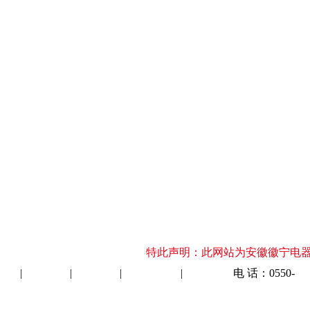
特此声明：此网站为安徽徽宁电器仪表集团有限公司
电缆
|
电力电缆
|
特种电缆
|
潜油泵电缆
|
仪器仪表
电 话：0550-