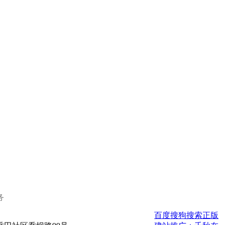
务
百度
搜狗搜索
正版