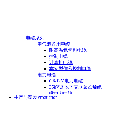
电缆系列
电气装备用电缆
耐高温氟塑料电缆
产品证书
控制电缆
电缆产品证书
计算机电缆
仪表产品证书
本安型信号控制电缆
电力电缆
0.6/1kV电力电缆
35kV及以下交联聚乙烯绝
缘电力电缆
生产与研发
Production
仪表系列
架空用电缆
特种电缆
产品说明
风力发电用电缆
压力表应用领域
矿用电缆
热电偶应用领域
射频电缆
热电阻应用领域
橡套电缆
双金属温度计应用领域