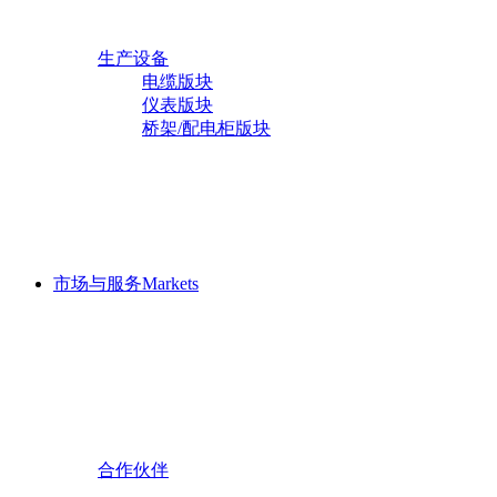
振动传感器
海上石油平台专用防爆电缆
工业热电偶
特种耐高低温耐高压扁电缆
生产设备
工业热电阻
耐高温电缆
电缆版块
双金属温度计
耐低温丁晴扁电缆
仪表版块
桥架系列
温度传感器
热电偶用补偿导线及补偿电
桥架/配电柜版块
压力/差压变送器
喷塑桥架
缆
压力表系列
铝合金桥架
防水电缆
液位计
冷/热镀锌桥架
本安防爆电缆
管件与阀门
环氧树脂复合桥架
铁路信号电缆
流量计
铝合金电缆
伴热电缆
光伏电缆
市场与服务
Markets
检测设备
光纤光缆
电缆版块
船用电缆
仪表版块
开关柜
硅橡胶电缆
桥架/配电柜版块
潜油泵电缆
低压开关柜
承荷探测电缆
高压开关柜
MNS
计算机电缆
变频电缆
合作伙伴