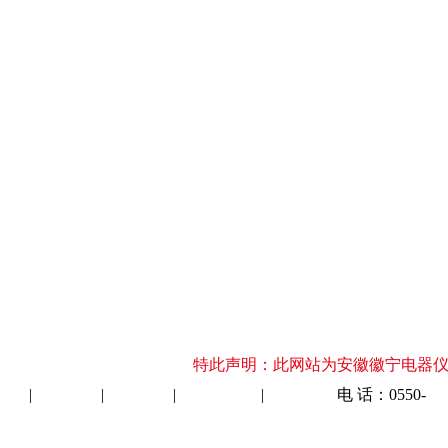
特此声明：此网站为安徽徽宁电器仪表集团有限公司，无
电缆
|
电力电缆
|
特种电缆
|
潜油泵电缆
|
仪器仪表
电 话：0550-