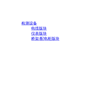
35kV及以下交联聚乙烯绝缘电力
电缆
热电偶应用领域
架空用电缆
热电阻应用领域
特种电缆
生产设备
双金属温度计应用领域
电缆版块
风力发电用电缆
仪表版块
振动传感器
桥架系列
矿用电缆
桥架/配电柜版块
工业热电偶
喷塑桥架
工业热电阻
铝合金桥架
射频电缆
双金属温度计
冷/热镀锌桥架
温度传感器
环氧树脂复合桥架
橡套电缆
压力/差压变送器
压力表系列
海上石油平台专用防爆电缆
液位计
市场与服务
Markets
检测设备
特种耐高低温耐高压扁电缆
管件与阀门
电缆版块
流量计
耐高温电缆
仪表版块
开关柜
桥架/配电柜版块
低压开关柜
耐低温丁晴扁电缆
高压开关柜
热电偶用补偿导线及补偿电缆
MNS