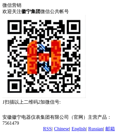
微信营销
欢迎关注
徽宁集团
微信公共帐号
1
扫描以上二维码
2
加微信号:
安徽徽宁电器仪表集团有限公司（官网）主营产品：
承荷探测
7561479
RSS
|
Chinese
|
English
|
Russian
|
邮箱