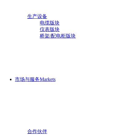
振动传感器
海上石油平台专用防爆电缆
工业热电偶
特种耐高低温耐高压扁电缆
生产设备
工业热电阻
耐高温电缆
电缆版块
双金属温度计
耐低温丁晴扁电缆
仪表版块
桥架系列
温度传感器
热电偶用补偿导线及补偿电
桥架/配电柜版块
压力/差压变送器
喷塑桥架
缆
压力表系列
铝合金桥架
防水电缆
液位计
冷/热镀锌桥架
本安防爆电缆
管件与阀门
环氧树脂复合桥架
铁路信号电缆
流量计
铝合金电缆
伴热电缆
光伏电缆
市场与服务
Markets
检测设备
光纤光缆
电缆版块
船用电缆
仪表版块
开关柜
硅橡胶电缆
桥架/配电柜版块
潜油泵电缆
低压开关柜
承荷探测电缆
高压开关柜
MNS
计算机电缆
变频电缆
合作伙伴