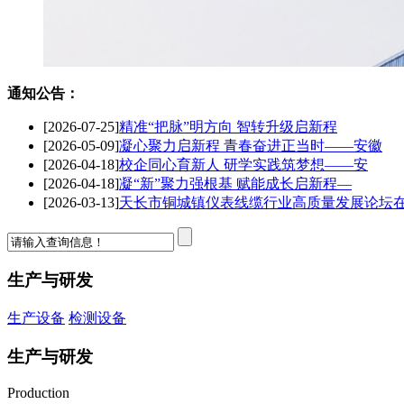
通知公告：
[2026-07-25]
精准“把脉”明方向 智转升级启新程
[2026-05-09]
凝心聚力启新程 青春奋进正当时——安徽
[2026-04-18]
校企同心育新人 研学实践筑梦想——安
[2026-04-18]
凝“新”聚力强根基 赋能成长启新程—
[2026-03-13]
天长市铜城镇仪表线缆行业高质量发展论坛
生产与研发
生产设备
检测设备
生产与研发
Production