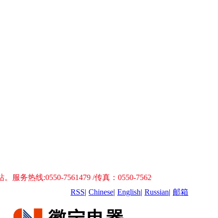
61479 /传真：0550-7562650
RSS
|
Chinese
|
English
|
Russian
|
邮箱